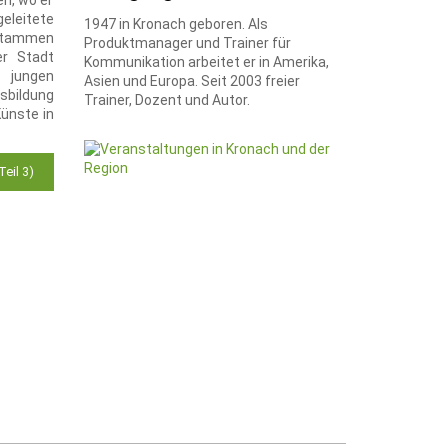
n, wo er
geleitete
1947 in Kronach geboren. Als
 stammen
Produktmanager und Trainer für
er Stadt
Kommunikation arbeitet er in Amerika,
 jungen
Asien und Europa. Seit 2003 freier
sbildung
Trainer, Dozent und Autor.
ünste in
eil 3)