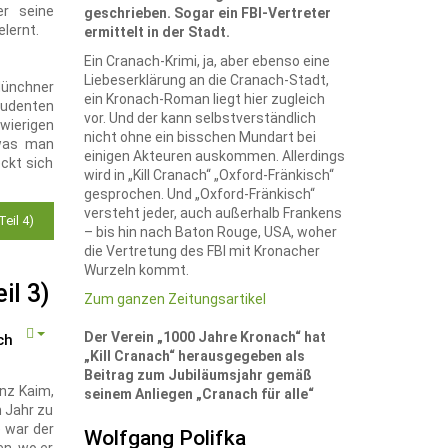
er seine
geschrieben. Sogar ein FBI-Vertreter
lernt.
ermittelt in der Stadt.
Ein Cranach-Krimi, ja, aber ebenso eine
Liebeserklärung an die Cranach-Stadt,
ünchner
ein Kronach-Roman liegt hier zugleich
tudenten
vor. Und der kann selbstverständlich
wierigen
nicht ohne ein bisschen Mundart bei
 was man
einigen Akteuren auskommen. Allerdings
ckt sich
wird in „Kill Cranach“ „Oxford-Fränkisch“
gesprochen. Und „Oxford-Fränkisch“
versteht jeder, auch außerhalb Frankens
eil 4)
– bis hin nach Baton Rouge, USA, woher
die Vertretung des FBI mit Kronacher
Wurzeln kommt.
il 3)
Zum ganzen Zeitungsartikel
Der Verein „1000 Jahre Kronach“ hat
ch
„Kill Cranach“ herausgegeben als
Beitrag zum Jubiläumsjahr gemäß
nz Kaim,
seinem Anliegen „Cranach für alle“
 Jahr zu
e war der
Wolfgang Polifka