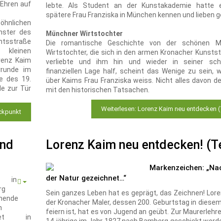
 Ehren auf
lebte. Als Student an der Kunstakademie hatte 
spätere Frau Franziska in München kennen und lieben ge
öhnlichen
nster des
Münchner Wirtstochter
htsstraße
Die romantische Geschichte von der schönen M
kleinen
Wirtstochter, die sich in den armen Kronacher Kunsts
renz Kaim
verliebte und ihm hin und wieder in seiner sch
rrunde im
finanziellen Lage half, scheint das Wenige zu sein,
e des 19.
über Kaims Frau Franziska weiss. Nicht alles davon de
e zur Tür
mit den historischen Tatsachen.
Weiterlesen: Lorenz Kaim neu entdecken (T
ickpunkt
und
Lorenz Kaim neu entdecken! (Te
Markenzeichen: „Na
der Natur gezeichnet…“
 in
rg
Sein ganzes Leben hat es geprägt, das Zeichnen! Lore
inende
der Kronacher Maler, dessen 200. Geburtstag in diesem
n
feiern ist, hat es von Jugend an geübt. Zur Maurerlehr
htet in