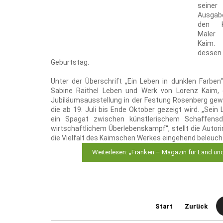
seiner
Ausga
den K
Maler
Kaim. 
dess
Geburtstag.
Unter der Überschrift „Ein Leben in dunklen Farben“
Sabine Raithel Leben und Werk von Lorenz Kaim,
Jubiläumsausstellung in der Festung Rosenberg gew
die ab 19. Juli bis Ende Oktober gezeigt wird. „Sein
ein Spagat zwischen künstlerischem Schaffens
wirtschaftlichem Überlebenskampf“, stellt die Autorin
die Vielfalt des Kaimschen Werkes eingehend beleuch
Weiterlesen: „Franken – Magazin für Land un
Start
Zurück