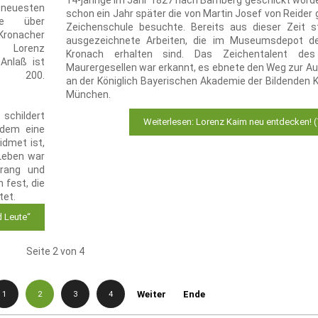
14-jährige im Jahr 1827 nach Bamberg geschickt worde
 neuesten
schon ein Jahr später die von Martin Josef von Reider 
be über
Zeichenschule besuchte. Bereits aus dieser Zeit
ronacher
ausgezeichnete Arbeiten, die im Museumsdepot d
 Lorenz
Kronach erhalten sind. Das Zeichentalent des
Anlaß ist
Maurergesellen war erkannt, es ebnete den Weg zur Au
en 200.
an der Königlich Bayerischen Akademie der Bildenden K
München.
 schildert
Weiterlesen: Lorenz Kaim neu entdecken! (T
 dem eine
idmet ist,
 Leben war
drang und
 fest, die
tet.
d Leute“
Seite 2 von 4
1
2
3
4
Weiter
Ende