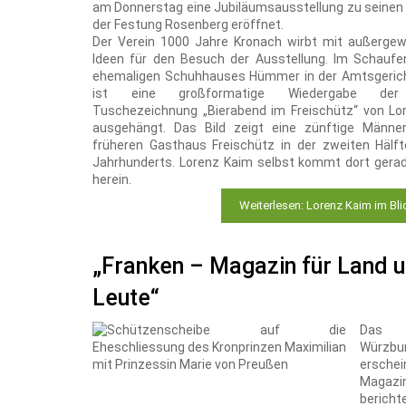
am Donnerstag eine Jubiläumsausstellung zu seinen
der Festung Rosenberg eröffnet.
Der Verein 1000 Jahre Kronach wirbt mit außergew
Ideen für den Besuch der Ausstellung. Im Schaufe
ehemaligen Schuhhauses Hümmer in der Amtsgeric
ist eine großformatige Wiedergabe der 
Tuschezeichnung „Bierabend im Freischütz“ von Lo
ausgehängt. Das Bild zeigt eine zünftige Männe
früheren Gasthaus Freischütz in der zweiten Hälft
Jahrhunderts. Lorenz Kaim selbst kommt dort gerad
herein.
Weiterlesen: Lorenz Kaim im Bl
„Franken – Magazin für Land 
Leute“
Das
Würzbu
ersche
Magazi
beric