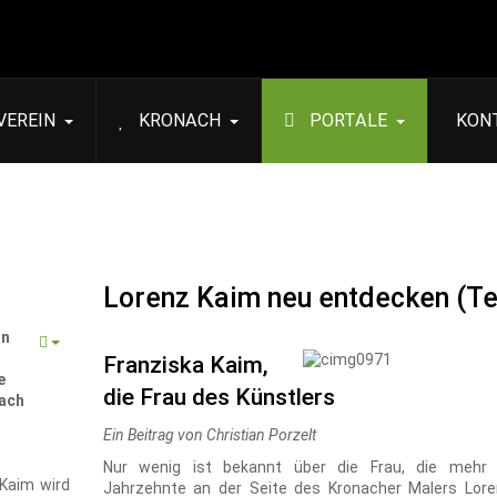
VEREIN
KRONACH
PORTALE
KON
Lorenz Kaim neu entdecken (Tei
in
Franziska Kaim,
e
die Frau des Künstlers
ach
Ein Beitrag von Christian Porzelt
Nur wenig ist bekannt über die Frau, die mehr 
Kaim wird
Jahrzehnte an der Seite des Kronacher Malers Lor