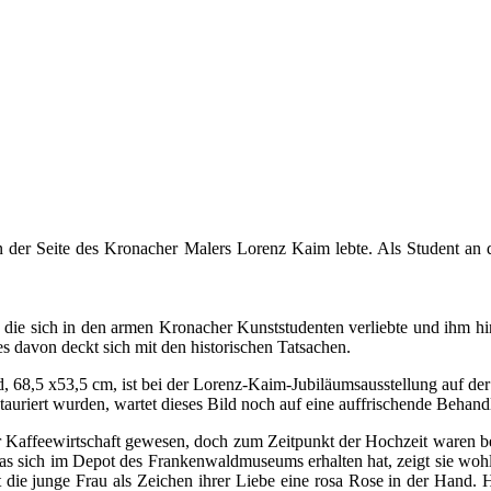
an der Seite des Kronacher Malers Lorenz Kaim lebte. Als Student an
ie sich in den armen Kronacher Kunststudenten verliebte und ihm hin 
s davon deckt sich mit den historischen Tatsachen.
, 68,5 x53,5 cm, ist bei der Lorenz-Kaim-Jubiläumsausstellung auf de
auriert wurden, wartet dieses Bild noch auf eine auffrischende Behan
 Kaffeewirtschaft gewesen, doch zum Zeitpunkt der Hochzeit waren bei
 das sich im Depot des Frankenwaldmuseums erhalten hat, zeigt sie wo
t die junge Frau als Zeichen ihrer Liebe eine rosa Rose in der Hand. 