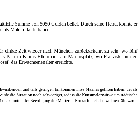
 stattliche Summe von 5050 Gulden belief. Durch seine Heirat konnte er
t als Maler erlaubt haben.
für einige Zeit wieder nach München zurückgekehrt zu sein, wo fünf
as Paar in Kaims Elternhaus am Martinsplatz, wo Franziska in den
osef, das Erwachsenenalter erreichte.
schwankenden und teils geringen Einkommen ihres Mannes gelitten haben, der als
wurde die Situation noch schwieriger, sodass die Kunstmalerswitwe um städtische
 Söhne konnten der Beerdigung der Mutter in Kronach nicht beiwohnen. Sie waren