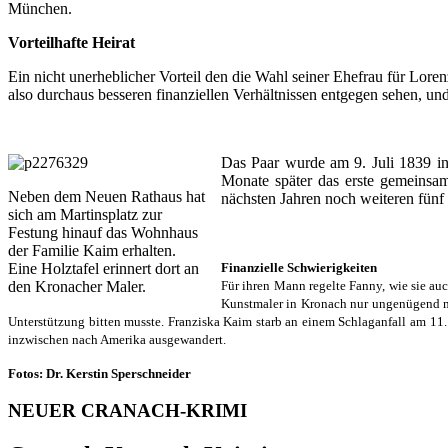
München.
Vorteilhafte Heirat
Ein nicht unerheblicher Vorteil den die Wahl seiner Ehefrau für Loren
also durchaus besseren finanziellen Verhältnissen entgegen sehen, und
Das Paar wurde am 9. Juli 1839 in
Monate später das erste gemeinsa
Neben dem Neuen Rathaus hat
nächsten Jahren noch weiteren fünf
sich am Martinsplatz zur
Festung hinauf das Wohnhaus
der Familie Kaim erhalten.
Eine Holztafel erinnert dort an
Finanzielle Schwierigkeiten
den Kronacher Maler.
Für ihren Mann regelte Fanny, wie sie au
Kunstmaler in Kronach nur ungenügend mit
Unterstützung bitten musste. Franziska Kaim starb an einem Schlaganfall am 11
inzwischen nach Amerika ausgewandert.
Fotos: Dr. Kerstin Sperschneider
NEUER CRANACH-KRIMI