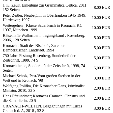
J. K. Zeuß, Einleitung zur Grammatica Celtica, 2011,
8,00 EUR
152 Seiten
Peter Zeitler, Neubeginn in Oberfranken 1945-1949,
10,00 EUR
Hardcover, 1997
Weitergehen - Klasse Sauerbruch in Kronach, KC
10,00 EUR
1997, München 1999
Rätselhafte Wallmauern, Tagungsband : Rosenberg,
5,00 EUR
2006, 128 Seiten
Kronach - Stadt des Bischofs, Zu einer
5,00 EUR
Bambergischen Landstadt, 1994
750 Jahre Festung Rosenberg, Sonderheft der
5,00 EUR
Zeitschrift, 1999, 74 S
Kronach heute, Sonderheft der Zeitschrift, 1998, 74
5,00 EUR
Seiten
Michael Scholz, Pest-Vom großen Sterben in der
3,00 EUR
Welt und in Kronach, '98
Wolfgang Polifka, Die Kronacher Gans, kriminalist.
2,00 EUR
Miniatur, 2010, 32 S
Hans Pfreundtner; Kronachs Cranach, Christus und
2,00 EUR
die Samariterin, 20 S
CRANACH-WELTEN, Begegnungen mit Lucas
3,00 EUR
Cranach d. A, 2018 , 52 S.