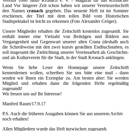
Vereins 1000 Jahre Kronach e. V. - Magazin für das Kronacher
Land Vor längerer Zeit schon haben wir unserer Vereinszeitschrift
den Namen
cranach
gegeben. Das neueste Heft ist im Sommer
erschienen, der Titel mit dem tollen Bild vom Historischen
Stadtspektakel ist leicht zu erkennen (Foto Alexander Gröger).
Unsere Mitglieder erhalten die Zeitschrift kostenlos zugesandt. Sie
enthält immer eine Vielzahl von Beiträgen und Bildern aus
Vergangenheit und Gegenwart unserer alten Crana (deshalb auch
die Schreibweise mit den zwei kursiv gestellten Endbuchstaben, es
soll insgesamt die Zielrichtung unserer Vereinsarbeit als Geschichts-
und als Kulturverein für die Stadt, in der Stadt Kronach anklingen.
Wenn Sie liebe Leser der Homepage unsere Zeitschrift
kennenlernen wollen, schreiben Sie uns bitte eine mail - dann
senden wir Ihnen ein Exemplar zu. Am besten aber: Sie werden
Mitglied und erhalten dann die folgenden Hefte regelmäßig
zugesandt!
Wir freuen uns auf Ihr Interesse!
Manfred Raum/17.9.17
P.S. Auch die früheren Ausgaben können Sie aus unserem Archiv
noch erhalten!
Allen Mitgliedern wurde das Heft inzwischen zugesandt.