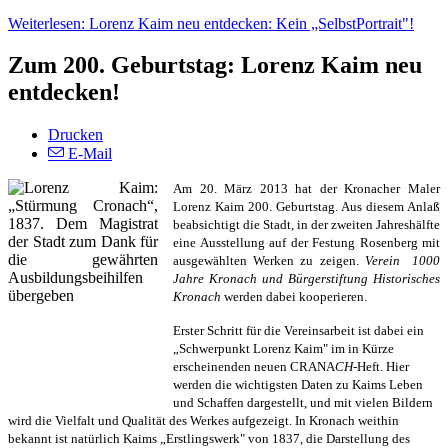
Weiterlesen: Lorenz Kaim neu entdecken: Kein „SelbstPortrait"!
Zum 200. Geburtstag: Lorenz Kaim neu
entdecken!
Drucken
E-Mail
Am 20. März 2013 hat der Kronacher Maler
Lorenz Kaim 200. Geburtstag. Aus diesem Anlaß
beabsichtigt die Stadt, in der zweiten Jahreshälfte
eine Ausstellung auf der Festung Rosenberg mit
ausgewählten Werken zu zeigen.
Verein 1000
Jahre Kronach und Bürgerstiftung Historisches
Kronach
werden dabei kooperieren.
Erster Schritt für die Vereinsarbeit ist dabei ein
„Schwerpunkt Lorenz Kaim" im in Kürze
erscheinenden neuen CRANA
CH
-Heft. Hier
werden die wichtigsten Daten zu Kaims Leben
und Schaffen dargestellt, und mit vielen Bildern
wird die Vielfalt und Qualität des Werkes aufgezeigt. In Kronach weithin
bekannt ist natürlich Kaims „Erstlingswerk" von 1837, die Darstellung des