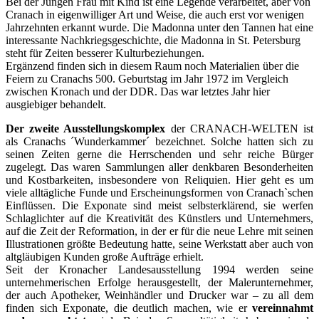
Bei der Jungen Frau mit Kind ist eine Legende verarbeitet, aber von
Cranach in eigenwilliger Art und Weise, die auch erst vor wenigen
Jahrzehnten erkannt wurde. Die Madonna unter den Tannen hat eine
interessante Nachkriegsgeschichte, die Madonna in St. Petersburg
steht für Zeiten besserer Kulturbeziehungen.
Ergänzend finden sich in diesem Raum noch Materialien über die
Feiern zu Cranachs 500. Geburtstag im Jahr 1972 im Vergleich
zwischen Kronach und der DDR. Das war letztes Jahr hier
ausgiebiger behandelt.
Der zweite Ausstellungskomplex
der CRANACH-WELTEN ist
als Cranachs ´Wunderkammer´ bezeichnet. Solche hatten sich zu
seinen Zeiten gerne die Herrschenden und sehr reiche Bürger
zugelegt. Das waren Sammlungen aller denkbaren Besonderheiten
und Kostbarkeiten, insbesondere von Reliquien. Hier geht es um
viele alltägliche Funde und Erscheinungsformen von Cranach`schen
Einflüssen. Die Exponate sind meist selbsterklärend, sie werfen
Schlaglichter auf die Kreativität des Künstlers und Unternehmers,
auf die Zeit der Reformation, in der er für die neue Lehre mit seinen
Illustrationen größte Bedeutung hatte, seine Werkstatt aber auch von
altgläubigen Kunden große Aufträge erhielt.
Seit der Kronacher Landesausstellung 1994 werden seine
unternehmerischen Erfolge herausgestellt, der Malerunternehmer,
der auch Apotheker, Weinhändler und Drucker war – zu all dem
finden sich Exponate, die deutlich machen, wie er
vereinnahmt