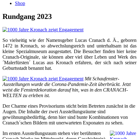
Shop
Rundgang 2023
So vielseitig wie der Namensgeber Lucas Cranach d. Ä., geboren
1472 in Kronach, so abwechslungsreich und unterhaltsam ist das
kleine Spezialmuseum ausgestattet. Die Besucher finden hier keine
Cranach-Originale, sie können aber viel über Leben und Werk des
´Malerfürsten´ Lucas aus Kronach erfahren, der sich nach seiner
Geburtsstadt benannt hat.
Mit Schaufenster-
Ausstellungen wurde die Corona-Pandemie-Zeit überbrückt. Jetzt
weist die Fensterdekoration darauf hin, was in den CRANACH-
WELTEN zu erleben ist.
Der Charme eines Provisoriums sticht beim Betreten zunächst in die
Augen. Die Inhalte der zwei Ausstellungsräume sind
gewöhnungsbedürftig, denn hier sind bunte Kombinationen von
Cranach´schen Bildern mit unerwarteten Exponaten zu sehen.
Im ersten Ausstellungsraum stehen vier berühmten
Cranach-Werke im Mittelpunkt, deren Geschichte(n)