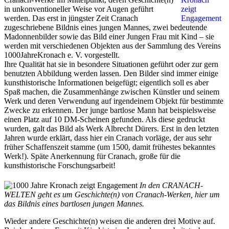
in unkonventioneller Weise vor Augen geführt
werden. Das erst in jüngster Zeit Cranach
zugeschriebene Bildnis eines jungen Mannes, zwei bedeutende
Madonnenbilder sowie das Bild einer Jungen Frau mit Kind – sie
werden mit verschiedenen Objekten aus der Sammlung des Vereins
1000JahreKronach e. V. vorgestellt.
Ihre Qualität hat sie in besondere Situationen geführt oder zur gern
benutzten Abbildung werden lassen. Den Bilder sind immer einige
kunsthistorische Informationen beigefügt; eigentlich soll es aber
Spaß machen, die Zusammenhänge zwischen Künstler und seinem
Werk und deren Verwendung auf irgendeinem Objekt für bestimmte
Zwecke zu erkennen. Der junge bartlose Mann hat beispielsweise
einen Platz auf 10 DM-Scheinen gefunden. Als diese gedruckt
wurden, galt das Bild als Werk Albrecht Dürers. Erst in den letzten
Jahren wurde erklärt, dass hier ein Cranach vorläge, der aus sehr
früher Schaffenszeit stamme (um 1500, damit frühestes bekanntes
Werk!). Späte Anerkennung für Cranach, große für die
kunsthistorische Forschungsarbeit!
In den CRANACH-
WELTEN geht es um Geschichte(n) von Cranach-Werken, hier um
das Bildnis eines bartlosen jungen Mannes.
Wieder andere Geschichte(n) weisen die anderen drei Motive auf.