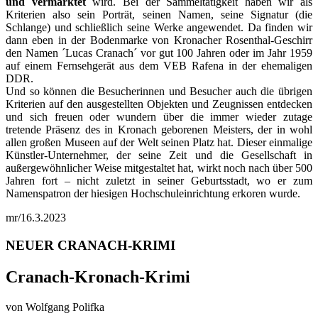
und vermarktet
wird. Bei der Sammeltätigkeit haben wir als
Kriterien also sein Porträt, seinen Namen, seine Signatur (die
Schlange) und schließlich seine Werke angewendet. Da finden wir
dann eben in der Bodenmarke von Kronacher Rosenthal-Geschirr
den Namen ´Lucas Cranach´ vor gut 100 Jahren oder im Jahr 1959
auf einem Fernsehgerät aus dem VEB Rafena in der ehemaligen
DDR.
Und so können die Besucherinnen und Besucher auch die übrigen
Kriterien auf den ausgestellten Objekten und Zeugnissen entdecken
und sich freuen oder wundern über die immer wieder zutage
tretende Präsenz des in Kronach geborenen Meisters, der in wohl
allen großen Museen auf der Welt seinen Platz hat. Dieser einmalige
Künstler-Unternehmer, der seine Zeit und die Gesellschaft in
außergewöhnlicher Weise mitgestaltet hat, wirkt noch nach über 500
Jahren fort – nicht zuletzt in seiner Geburtsstadt, wo er zum
Namenspatron der hiesigen Hochschuleinrichtung erkoren wurde.
mr/16.3.2023
NEUER CRANACH-KRIMI
Cranach-Kronach-Krimi
von Wolfgang Polifka