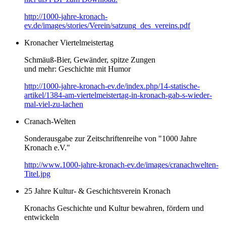
http://1000-jahre-kronach-
ev.de/images/stories/Verein/satzung_des_vereins.pdf
Kronacher Viertelmeistertag
Schmäuß-Bier, Gewänder, spitze Zungen
und mehr: Geschichte mit Humor
http://1000-jahre-kronach-ev.de/index.php/14-statische-
artikel/1384-am-viertelmeistertag-in-kronach-gab-s-wieder-
mal-viel-zu-lachen
Cranach-Welten
Sonderausgabe zur Zeitschriftenreihe von "1000 Jahre
Kronach e.V."
http://www.1000-jahre-kronach-ev.de/images/cranachwelten-
Titel.jpg
25 Jahre Kultur- & Geschichtsverein Kronach
Kronachs Geschichte und Kultur bewahren, fördern und
entwickeln