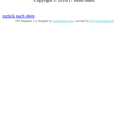
Copyright © 2016/17 Both-Sides.
zurück nach oben
JSN Megazine 2 is designed by
JoomlaShine.com
| powered by
JSN Sun Framework