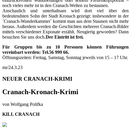
eindrucksvollen Wandbehängen oder seinem Pfeifenkopfporträt –
noch vieles mehr ist in den Cranach-Welten zu bestaunen.
Anschaulich und unterhaltsam wird dort viel über den
bedeutendsten Sohn der Stadt Kronach gezeigt: insbesondere in der
´Cranach-Wunderkammer´ kommt man aus dem Staunen nicht mehr
heraus. Außerdem werden die Geschichten mehrerer Cranach-Bilder
mittels verschiedener Exponate erzählt. Neugierig geworden? Dann
besuchen Sie uns doch.
Der Eintritt ist frei.
Für Gruppen bis zu 10 Personen können Führungen
vereinbart werden: Tel.56 999 66.
Öffnungszeiten: Freitag, Samstag, Sonntag jeweils von 15 – 17 Uhr.
mr/24.3.23
NEUER CRANACH-KRIMI
Cranach-Kronach-Krimi
von Wolfgang Polifka
KILL CRANACH