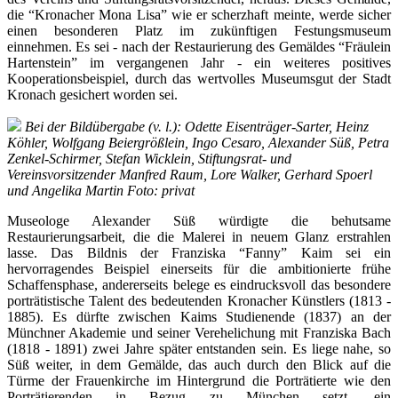
die “Kronacher Mona Lisa” wie er scherzhaft meinte, werde sicher
einen besonderen Platz im zukünftigen Festungsmuseum
einnehmen. Es sei - nach der Restaurierung des Gemäldes “Fräulein
Hartenstein” im vergangenen Jahr - ein weiteres positives
Kooperationsbeispiel, durch das wertvolles Museumsgut der Stadt
Kronach gesichert worden sei.
Bei der Bildübergabe (v. l.): Odette Eisenträger-Sarter, Heinz
Köhler, Wolfgang Beiergrößlein, Ingo Cesaro, Alexander Süß, Petra
Zenkel-Schirmer, Stefan Wicklein, Stiftungsrat- und
Vereinsvorsitzender Manfred Raum, Lore Walker, Gerhard Spoerl
und Angelika Martin Foto: privat
Museologe Alexander Süß würdigte die behutsame
Restaurierungsarbeit, die die Malerei in neuem Glanz erstrahlen
lasse. Das Bildnis der Franziska “Fanny” Kaim sei ein
hervorragendes Beispiel einerseits für die ambitionierte frühe
Schaffensphase, andererseits belege es eindrucksvoll das besondere
porträtistische Talent des bedeutenden Kronacher Künstlers (1813 -
1885). Es dürfte zwischen Kaims Studienende (1837) an der
Münchner Akademie und seiner Verehelichung mit Franziska Bach
(1818 - 1891) zwei Jahre später entstanden sein. Es liege nahe, so
Süß weiter, in dem Gemälde, das auch durch den Blick auf die
Türme der Frauenkirche im Hintergrund die Porträtierte wie den
Porträtierenden in Bezug zu München setzt, ein