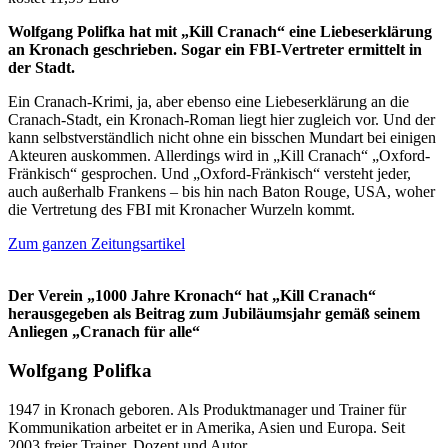
Wolfgang Polifka hat mit „Kill Cranach“ eine Liebeserklärung
an Kronach geschrieben. Sogar ein FBI-Vertreter ermittelt in
der Stadt.
Ein Cranach-Krimi, ja, aber ebenso eine Liebeserklärung an die
Cranach-Stadt, ein Kronach-Roman liegt hier zugleich vor. Und der
kann selbstverständlich nicht ohne ein bisschen Mundart bei einigen
Akteuren auskommen. Allerdings wird in „Kill Cranach“ „Oxford-
Fränkisch“ gesprochen. Und „Oxford-Fränkisch“ versteht jeder,
auch außerhalb Frankens – bis hin nach Baton Rouge, USA, woher
die Vertretung des FBI mit Kronacher Wurzeln kommt.
Zum ganzen Zeitungsartikel
Der Verein „1000 Jahre Kronach“ hat „Kill Cranach“
herausgegeben als Beitrag zum Jubiläumsjahr gemäß seinem
Anliegen „Cranach für alle“
Wolfgang Polifka
1947 in Kronach geboren. Als Produktmanager und Trainer für
Kommunikation arbeitet er in Amerika, Asien und Europa. Seit
2003 freier Trainer, Dozent und Autor.