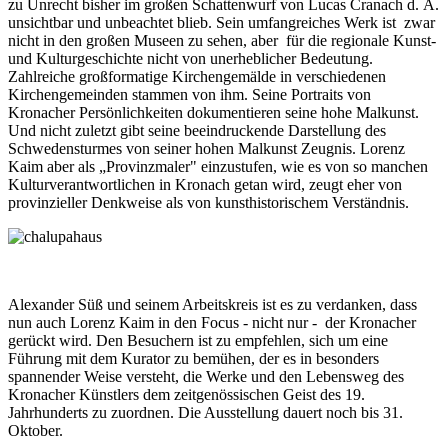
zu Unrecht bisher im großen Schattenwurf von Lucas Cranach d. Ä.
unsichtbar und unbeachtet blieb. Sein umfangreiches Werk ist zwar
nicht in den großen Museen zu sehen, aber für die regionale Kunst-
und Kulturgeschichte nicht von unerheblicher Bedeutung.
Zahlreiche großformatige Kirchengemälde in verschiedenen
Kirchengemeinden stammen von ihm. Seine Portraits von
Kronacher Persönlichkeiten dokumentieren seine hohe Malkunst.
Und nicht zuletzt gibt seine beeindruckende Darstellung des
Schwedensturmes von seiner hohen Malkunst Zeugnis. Lorenz
Kaim aber als „Provinzmaler" einzustufen, wie es von so manchen
Kulturverantwortlichen in Kronach getan wird, zeugt eher von
provinzieller Denkweise als von kunsthistorischem Verständnis.
Alexander Süß und seinem Arbeitskreis ist es zu verdanken, dass
nun auch Lorenz Kaim in den Focus - nicht nur - der Kronacher
gerückt wird. Den Besuchern ist zu empfehlen, sich um eine
Führung mit dem Kurator zu bemühen, der es in besonders
spannender Weise versteht, die Werke und den Lebensweg des
Kronacher Künstlers dem zeitgenössischen Geist des 19.
Jahrhunderts zu zuordnen. Die Ausstellung dauert noch bis 31.
Oktober.