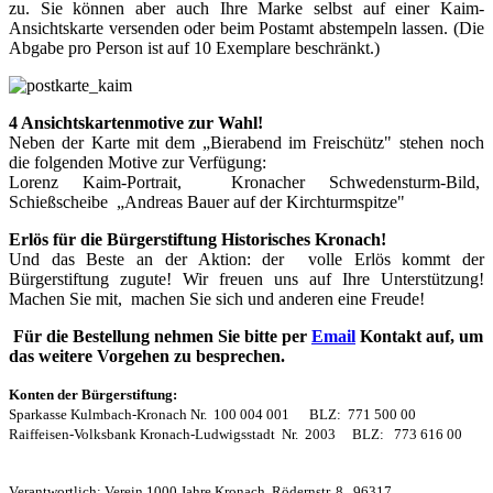
zu. Sie können aber auch Ihre Marke selbst auf einer Kaim-
Ansichtskarte versenden oder beim Postamt abstempeln lassen. (Die
Abgabe pro Person ist auf 10 Exemplare beschränkt.)
4 Ansichtskartenmotive zur Wahl!
Neben der Karte mit dem „Bierabend im Freischütz" stehen noch
die folgenden Motive zur Verfügung:
Lorenz Kaim-Portrait, Kronacher Schwedensturm-Bild,
Schießscheibe „Andreas Bauer auf der Kirchturmspitze"
Erlös für die Bürgerstiftung Historisches Kronach!
Und das Beste an der Aktion: der volle Erlös kommt der
Bürgerstiftung zugute! Wir freuen uns auf Ihre Unterstützung!
Machen Sie mit, machen Sie sich und anderen eine Freude!
Für die Bestellung nehmen Sie bitte per
Email
Kontakt auf, um
das weitere Vorgehen zu besprechen.
Konten der Bürgerstiftung:
Sparkasse Kulmbach-Kronach Nr. 100 004 001 BLZ: 771 500 00
Raiffeisen-Volksbank Kronach-Ludwigsstadt Nr. 2003 BLZ: 773 616 00
Verantwortlich: Verein 1000 Jahre Kronach, Rödernstr. 8, 96317