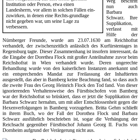
Weg beschritt
Institution oder Person, etwa einen
nun auch
Landesherrn, vor allem in solchen Fällen ein-
Barbara
zuwirken, in denen eine Rechts-grundlage
Schwarz. Ihre
nicht gegeben war, um seine Lage zu
Supplikation,
verbessern.
verfasst mit
Hilfe der
Nürnberger Freunde, wurde am 23.07.1630 am Reichhofrat
verhandelt, der zwischenzeitlich anlässlich des Kurfürstentages in
Regensburg tagte. Dieser Zusammenhang ist insofern interessant, da
die Eingabe der Dorethea Flock mit großer Anteilnahme zuvor beim
Reichshofrat in Wien verhandelt wurde. Deren ungerechte
Behandlung wurde von den kaiserlichen Instanzen anerkannt und
ein entsprechendes Mandat zur Freilassung der Inhaftierten
ausgestellt, das aber in Bamberg keine Beachtung fand, so dass auch
die zweite Frau des Georg Heinrich Flock den Tod fand. Von dieser
ignorierenden Verhaltensweise des Fürstbischofen von Bamberg
war der Reichshofrat so brüskiert, dass er jetzt die Supplikation der
Barbara Schwarz hernahm, um mit aller Entschlossenheit gegen die
Hexenverfolgungen in Bamberg vorzugehen. Britta Gehm schließt
in ihrem Buch, wo der Fall der Dorothea Flock und Barbara
Schwarz ausführlich beschrieben ist, sogar die Verhängung der
Reichsacht gegenüber Fürstbischof Johann Georg II. Fuchs von
Dornheim aufgrund der Verärgerung nicht aus.