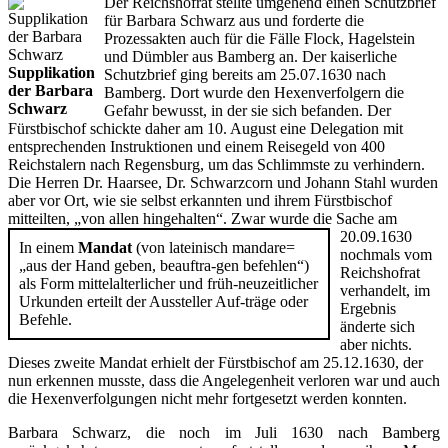
Der Reichshofrat stellte umgehend einen Schutzbrief
für Barbara Schwarz aus und forderte die
Prozessakten auch für die Fälle Flock, Hagelstein
und Dümbler aus Bamberg an. Der kaiserliche
Supplikation
Schutzbrief ging bereits am 25.07.1630 nach
der Barbara
Bamberg. Dort wurde den Hexenverfolgern die
Schwarz
Gefahr bewusst, in der sie sich befanden. Der
Fürstbischof schickte daher am 10. August eine Delegation mit
entsprechenden Instruktionen und einem Reisegeld von 400
Reichstalern nach Regensburg, um das Schlimmste zu verhindern.
Die Herren Dr. Haarsee, Dr. Schwarzcorn und Johann Stahl wurden
aber vor Ort, wie sie selbst erkannten und ihrem Fürstbischof
mitteilten, „von allen hingehalten“.
Zwar wurde die Sache am
20.09.1630
In einem
Mandat
(von lateinisch mandare=
nochmals vom
„aus der Hand geben, beauftra-gen befehlen“)
Reichshofrat
als Form mittelalterlicher und früh-neuzeitlicher
verhandelt, im
Urkunden erteilt der Aussteller Auf-träge oder
Ergebnis
Befehle.
änderte sich
aber nichts.
Dieses zweite Mandat erhielt der Fürstbischof am 25.12.1630, der
nun erkennen musste, dass die Angelegenheit verloren war und auch
die Hexenverfolgungen nicht mehr fortgesetzt werden konnten.
Barbara Schwarz, die noch im Juli 1630 nach Bamberg