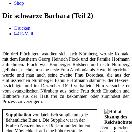
Shop
Die schwarze Barbara (Teil 2)
Drucken
E-Mail
Die drei Flüchtigen wandten sich nach Nürnberg, wo sie Kontakt
mit dem Ratsherrn Georg Heinrich Flock und der Familie Hofmann
aufnahmen. Flock war Bamberger Ratsherr und nach Nürnberg
geflohen, nachdem seine erste Frau Apollonia als Hexe hingerichtet
wurde und man auch seine zweite Frau Dorothea, die aus der
einflussreichen Nürnberger Familie Hofmann stammte, der Hexerei
bezichtigte und im Dezember 1629 verhaftete. Nun versuchte er
vom evangelischen Nürnberg aus, seine Frau durch Eingaben und
Bittbriefe aus der Haft frei zu bekommen oder zumindest den
Prozess zu verzögern.
Supplikation
von lateinisch supplicium ‚die
Sitzung des
flehentliche Bitte‘). Die Supplik war in der
Reichshofrate
Frühen Neuzeit bis ins 19. Jahrhundert hinein
Den gleichen
eine Möglichkeit, auf eine höher gestellte