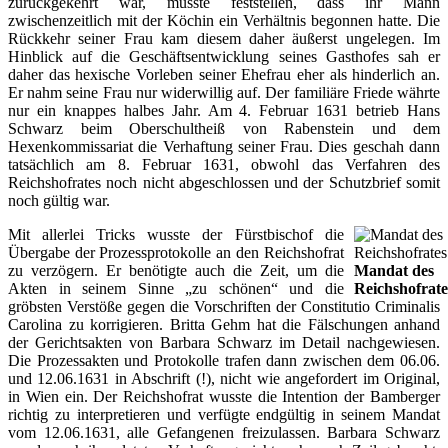
zurückgekehrt war, musste feststellen, dass ihr Mann
zwischenzeitlich mit der Köchin ein Verhältnis begonnen hatte. Die
Rückkehr seiner Frau kam diesem daher äußerst ungelegen. Im
Hinblick auf die Geschäftsentwicklung seines Gasthofes sah er
daher das hexische Vorleben seiner Ehefrau eher als hinderlich an.
Er nahm seine Frau nur widerwillig auf. Der familiäre Friede währte
nur ein knappes halbes Jahr. Am 4. Februar 1631 betrieb Hans
Schwarz beim Oberschultheiß von Rabenstein und dem
Hexenkommissariat die Verhaftung seiner Frau. Dies geschah dann
tatsächlich am 8. Februar 1631, obwohl das Verfahren des
Reichshofrates noch nicht abgeschlossen und der Schutzbrief somit
noch gültig war.
Mit allerlei Tricks wusste der Fürstbischof die
Übergabe der Prozessprotokolle an den Reichshofrat
zu verzögern. Er benötigte auch die Zeit, um die
Mandat des
Akten in seinem Sinne „zu schönen“ und die
Reichshofrate
gröbsten Verstöße gegen die Vorschriften der Constitutio Criminalis
Carolina zu korrigieren. Britta Gehm hat die Fälschungen anhand
der Gerichtsakten von Barbara Schwarz im Detail nachgewiesen.
Die Prozessakten und Protokolle trafen dann zwischen dem 06.06.
und 12.06.1631 in Abschrift (!), nicht wie angefordert im Original,
in Wien ein. Der Reichshofrat wusste die Intention der Bamberger
richtig zu interpretieren und verfügte endgültig in seinem Mandat
vom 12.06.1631, alle Gefangenen freizulassen. Barbara Schwarz