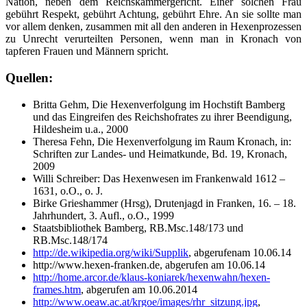
Nation, neben dem Reichskammergericht. Einer solchen Frau
gebührt Respekt, gebührt Achtung, gebührt Ehre. An sie sollte man
vor allem denken, zusammen mit all den anderen in Hexenprozessen
zu Unrecht verurteilten Personen, wenn man in Kronach von
tapferen Frauen und Männern spricht.
Quellen:
Britta Gehm, Die Hexenverfolgung im Hochstift Bamberg
und das Eingreifen des Reichshofrates zu ihrer Beendigung,
Hildesheim u.a., 2000
Theresa Fehn, Die Hexenverfolgung im Raum Kronach, in:
Schriften zur Landes- und Heimatkunde, Bd. 19, Kronach,
2009
Willi Schreiber: Das Hexenwesen im Frankenwald 1612 –
1631, o.O., o. J.
Birke Grieshammer (Hrsg), Drutenjagd in Franken, 16. – 18.
Jahrhundert, 3. Aufl., o.O., 1999
Staatsbibliothek Bamberg, RB.Msc.148/173 und
RB.Msc.148/174
http://de.wikipedia.org/wiki/Supplik
, abgerufenam 10.06.14
http://www.hexen-franken.de
, abgerufen am 10.06.14
http://home.arcor.de/klaus-koniarek/hexenwahn/hexen-
frames.htm
, abgerufen am 10.06.2014
http://www.oeaw.ac.at/krgoe/images/rhr_sitzung.jpg
,