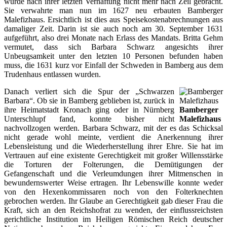
wurde nach ihrer letzten Verhaftung nicht mehr nach Zeil gebracht.
Sie verwahrte man nun im 1627 neu erbauten Bamberger
Malefizhaus. Ersichtlich ist dies aus Speisekostenabrechnungen aus
damaliger Zeit. Darin ist sie auch noch am 30. September 1631
aufgeführt, also drei Monate nach Erlass des Mandats. Britta Gehm
vermutet, dass sich Barbara Schwarz angesichts ihrer
Unbeugsamkeit unter den letzten 10 Personen befunden haben
muss, die 1631 kurz vor Einfall der Schweden in Bamberg aus dem
Trudenhaus entlassen wurden.
Danach verliert sich die Spur der „Schwarzen
Barbara“. Ob sie in Bamberg geblieben ist, zurück in
ihre Heimatstadt Kronach ging oder in Nürnberg
Bamberger
Unterschlupf fand, konnte bisher nicht
Malefizhaus
nachvollzogen werden. Barbara Schwarz, mit der es das Schicksal
nicht gerade wohl meinte, verdient die Anerkennung ihrer
Lebensleistung und die Wiederherstellung ihrer Ehre. Sie hat im
Vertrauen auf eine existente Gerechtigkeit mit großer Willensstärke
die Torturen der Folterungen, die Demütigungen der
Gefangenschaft und die Verleumdungen ihrer Mitmenschen in
bewundernswerter Weise ertragen. Ihr Lebenswille konnte weder
von den Hexenkommissaren noch von den Folterknechten
gebrochen werden. Ihr Glaube an Gerechtigkeit gab dieser Frau die
Kraft, sich an den Reichshofrat zu wenden, der einflussreichsten
gerichtliche Institution im Heiligen Römischen Reich deutscher