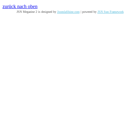
zurück nach oben
JSN Megazine 2 is designed by
JoomlaShine.com
| powered by
JSN Sun Framework