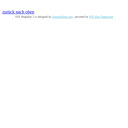
zurück nach oben
JSN Megazine 2 is designed by
JoomlaShine.com
| powered by
JSN Sun Framework